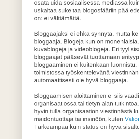
osata uida sosiaalisessa mediassa kui
uskaltaa sukeltaa blogosfääriin pää edel
on: ei välttämättä.
Bloggaajaksi ei ehkä synnytä, mutta ke
bloggaaja. Blogeja kun on monenlaisia.
kuvablogeja ja videoblogeja. Eri tyylisis
bloggaajat pääsevät tuottamaan erityyppi
bloggaaminen ei kuitenkaan luonnistu.
toimistossa työskentelevänä viestinnä
automaattisesti ole hyvä bloggaaja.
Bloggaamisen aloittaminen ei siis vaad
organisaatiossa tai tietyn alan tutkinto
hyvin tulla organisaation viestinnästä k
maidontuottaja tai insinööri, kuten
Valio
Tärkeämpää kuin status on hyvä sisält