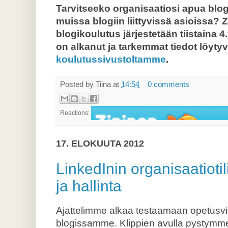
Tarvitseeko organisaatiosi apua blo
muissa blogiin liittyvissä asioissa?
blogikoulutus järjestetään tiistaina 
on alkanut ja tarkemmat tiedot löytyv
koulutussivustoltamme
.
Posted by
Tiina
at
14:54
0 comments
Reactions:
17. ELOKUUTA 2012
LinkedInin organisaatioti
ja hallinta
Ajattelimme alkaa testaamaan opetusvi
blogissamme. Klippien avulla pystym