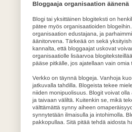
Bloggaaja organisaation äänenä
Blogi tai yksittäinen blogiteksti on hen
pätee myös organisaatioiden blogeihin
organisaation edustajana, ja parhaimmil
äänitorvena. Tärkeää on sekä yksityish
kannalta, että bloggaajat uskovat voivan
organisaatiolle lisäarvoa blogiteksteil
pääse pitkälle, jos ajatellaan vain omia 
Verkko on täynnä blogeja. Vanhoja kuol
jatkuvalla tahdilla. Blogeista tekee miele
niiden monipuolisuus. Blogit voivat olla
ja taivaan väliltä. Kuitenkin se, mikä te
välttämättä synny aiheen omaperäisyyd
synnytetään ilmaisulla ja intohimolla. B
pakkopullaa. Sitä pitää tehdä aidosta h