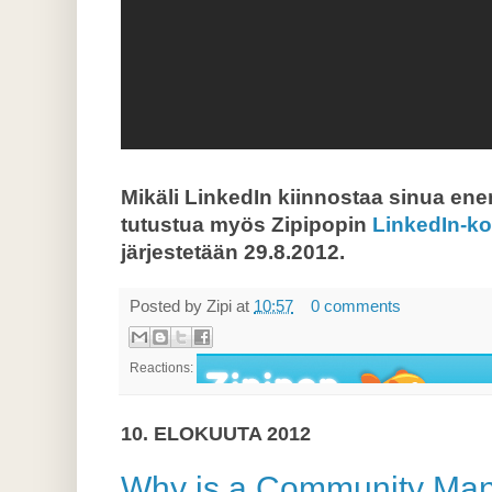
Mikäli LinkedIn kiinnostaa sinua en
tutustua myös Zipipopin
LinkedIn-k
järjestetään 29.8.2012.
Posted by
Zipi
at
10:57
0 comments
Reactions:
10. ELOKUUTA 2012
Why is a Community Mana